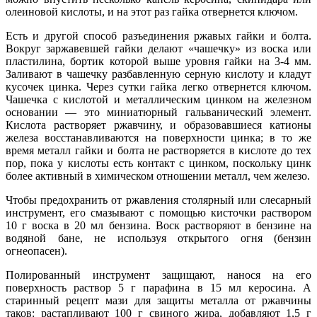
олеиновой кислоты, и на этот раз гайка отвернется ключом.
Есть и другой способ разъединения ржавых гайки и болта.
Вокруг заржавевшей гайки делают «чашечку» из воска или
пластилина, бортик которой выше уровня гайки на 3-4 мм.
Заливают в чашечку разбавленную серную кислоту и кладут
кусочек цинка. Через сутки гайка легко отвернется ключом.
Чашечка с кислотой и металлическим цинком на железном
основании — это миниатюрный гальванический элемент.
Кислота растворяет ржавчину, и образовавшиеся катионы
железа восстанавливаются на поверхности цинка; в то же
время металл гайки и болта не растворяется в кислоте до тех
пор, пока у кислоты есть контакт с цинком, поскольку цинк
более активный в химическом отношении металл, чем железо.
Чтобы предохранить от ржавления столярный или слесарный
инструмент, его смазывают с помощью кисточки раствором
10 г воска в 20 мл бензина. Воск растворяют в бензине на
водяной бане, не используя открытого огня (бензин
огнеопасен).
Полированный инструмент защищают, нанося на его
поверхность раствор 5 г парафина в 15 мл керосина. А
старинный рецепт мази для защиты металла от ржавчины
таков: растапливают 100 г свиного жира, добавляют 1,5 г