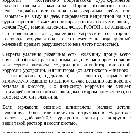
коррозии — постепенно покрываются буро-коричневой
рыхлой пленкой ржавчины. Порой абсолютно новая
вещь, случайно оставленная под открытым небом или
«забытая» на зиму на даче, покрывается неприятной на вид
бурой коростой. Ржавчина, которая состоит из смеси оксида
железа Fe
O
и метагидроксида железа FeO(OH), не защищает
2
3
его поверхность от дальнейшей «агрессии» со стороны
кислорода воздуха и воды, и со временем некогда прочный
железный предмет разрушается (очень часто полностью).
Секреты удаления ржавчины есть. Ржавчину проще всего
снять обработкой разбавленным водным раствором соляной
или серной кислоты, содержащим ингибитор кислотной
коррозии уротропин. Ингибиторы (от латинского «ингибео»
— останавливаю, сдерживаю) — вещества, тормозящие
химическую реакцию (в данном случае реакцию растворения
металла в кислоте). Но ингибитор коррозии не мешает
взаимодействию кислоты с оксидом и гидроксидом железа, из
которых состоит ржавчина.
Если заржавели оконные шпингалеты, мелкие детали
велосипеда, болты или гайки, их погружают в 5% раствор
кислоты с добавкой 0,5 г уротропина на литр, а на крупные
вещи такой раствор наносят кистью.