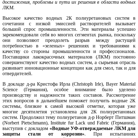
достижения, проблемы и пути их решения в области водных
ЛКМ.
Высокое качество водных 2К полиуретановых систем в
сочетании с низкой эмиссией растворителей вызывает
большой спрос промышленности. Эти материалы успешно
зарекомендовали себя во многих сегментах рынка, поскольку
они позволяют преодолеть разрыв между растущей
потребностью в «зеленых» решениях и требованиями к
качеству со стороны промышленности и профессионалов.
Поставщики лакокрасочных материалов (ЛКМ) постоянно
совершенствуют качество водных систем, а сырьевая отрасль
развивает инновационные концепции как для смол, так и для
отвердителей.
В докладе д-ра Кристофа Ирла (Christoph Irle), Bayer Material
Science (Германия), особое внимание было уделено
производству и надежности таких составов. Рассмотрение
этих вопросов в дальнейшем поможет получить водные 2К
системы, близкие к самой высокой отметке, которая уже
многие десятилетия установлена для 2К полиуретановых
систем. Продолжил тему полиуретанов д-р Норберт Питшман
(Norbert Pietschmann), Institute fur Lack und Fabric (Германия),
выступив с докладом
«Водные УФ-отверждаемые ЛКМ для
защиты стали от коррозии»
. При испытаниях