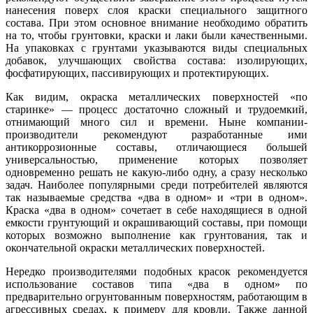
нанесения поверх слоя краски специального защитного
состава. При этом основное внимание необходимо обратить
на то, чтобы грунтовки, краски и лаки были качественными.
На упаковках с грунтами указываются виды специальных
добавок, улучшающих свойства состава: изолирующих,
фосфатирующих, пассивирующих и протектирующих.
Как видим, окраска металлических поверхностей «по
старинке» — процесс достаточно сложный и трудоемкий,
отнимающий много сил и времени. Ныне компании-
производители рекомендуют разработанные ими
антикоррозионные составы, отличающиеся большей
универсальностью, применение которых позволяет
одновременно решать не какую-либо одну, а сразу несколько
задач. Наиболее популярными среди потребителей являются
так называемые средства «два в одном» и «три в одном».
Краска «два в одном» сочетает в себе находящиеся в одной
емкости грунтующий и окрашивающий составы, при помощи
которых возможно выполнение как грунтования, так и
окончательной окраски металлических поверхностей.
Нередко производителями подобных красок рекомендуется
использование составов типа «два в одном» по
предварительно огрунтованным поверхностям, работающим в
агрессивных средах, к примеру для кровли. Также данной