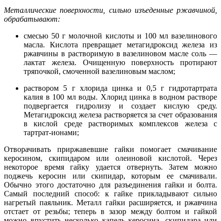
Металлические поверхности, сильно изъеденные ржавчиной,
обрабатывают:
смесью 50 г молочной кислоты и 100 мл вазелинового
масла. Кислота превращает метагидроксид железа из
ржавчины в растворимую в вазелиновом масле соль —
лактат железа. Очищенную поверхность протирают
тряпочкой, смоченной вазелиновым маслом;
раствором 5 г хлорида цинка и 0,5 г гидротартрата
калия в 100 мл воды. Хлорид цинка в водном растворе
подвергается гидролизу и создает кислую среду.
Метагидроксид железа растворяется за счет образования
в кислой среде растворимых комплексов железа с
тартрат-ионами;
Отворачивать приржавевшие гайки помогает смачивание
керосином, скипидаром или олеиновой кислотой. Через
некоторое время гайку удается отвернуть. Затем можно
поджечь керосин или скипидар, которым ее смачивали.
Обычно этого достаточно для разъединения гайки и болта.
Самый последний способ: к гайке прикладывают сильно
нагретый паяльник. Металл гайки расширяется, и ржавчина
отстает от резьбы; теперь в зазор между болтом и гайкой
можно впустить несколько капель керосина, скипидара или