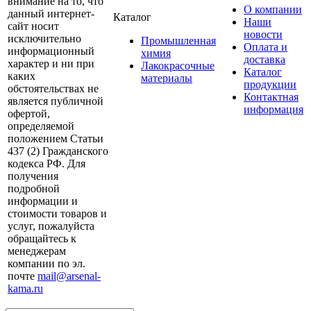
внимание на то, что
О компании
данный интернет-
Каталог
Наши
сайт носит
новости
исключительно
Промышленная
Оплата и
информационный
химия
доставка
характер и ни при
Лакокрасочные
Каталог
каких
материалы
продукции
обстоятельствах не
Контактная
является публичной
информация
офертой,
определяемой
положением Статьи
437 (2) Гражданского
кодекса РФ. Для
получения
подробной
информации и
стоимости товаров и
услуг, пожалуйста
обращайтесь к
менеджерам
компании по эл.
почте
mail@arsenal-
kama.ru