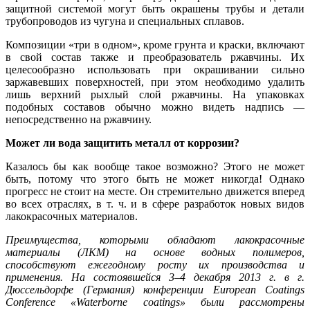
защитной системой могут быть окрашены
трубы и детали
трубопроводов из чугуна и специальных сплавов
.
Композиции «
три в одном
», кроме грунта и краски, включают
в свой состав также и
преобразователь ржавчины
. Их
целесообразно использовать при окрашивании сильно
заржавевших поверхностей, при этом необходимо удалить
лишь верхний рыхлый слой ржавчины. На упаковках
подобных составов обычно можно видеть надпись —
непосредственно на ржавчину.
Может ли вода защитить металл от коррозии?
Казалось бы как вообще такое возможно? Этого не может
быть, потому что этого быть не может никогда! Однако
прогресс не стоит на месте. Он стремительно движется вперед
во всех отраслях, в т. ч. и в сфере разработок новых видов
лакокрасочных материалов.
Преимущества, которыми обладают лакокрасочные
материалы (ЛКМ) на основе водных полимеров,
способствуют ежегодному росту их производства и
применения. На состоявшейся 3–4 декабря 2013 г. в г.
Дюссельдорфе (Германия) конференции European Coatings
Conference «Waterborne coatings» были рассмотрены