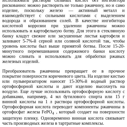
Использовать растворы сильных кислот без ингибитора
рискованно: можно растворить не только ржавчину, но и само
изделие, поскольку железо — активный металл и
взаимодействует с сильными кислотами с выделением
водорода и образованием солей. В качестве ингибитора
кислотной коррозии при удалении ржавчины можно
использовать и картофельную ботву. Для этого в стеклянную
банку кладут свежие или засушенные листья картофеля и
заливают 5-7%-й серной или соляной кислотой так, чтобы
уровень кислоты был выше примятой ботвы. После 15-20-
минутного перемешивания содержимого банки кислоту
можно сливать и использовать для обработки ржавых
железных изделий.
Преобразователь ржавчины превращает ее в прочное
покрытие поверхности коричневого цвета. На изделие кистью
или пульверизатором наносят 15-30%-й водный раствор
ортофосфорной кислоты и дают изделию высохнуть на
воздухе. Еще лучше использовать ортофосфорную кислоту с
добавками, например, 4 мл бутилового спирта или 15 г
винной кислоты на 1 л раствора ортофосфорной кислоты.
Ортофосфорная кислота переводит компоненты ржавчины в
ортофосфат железа FePO
, который создает на поверхности
4
защитную пленку. Одновременно винная кислота связывает
часть производных железа в тартратные комплексы.