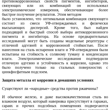
противокоррозионных свойств пигментов, ингибиторов,
связующих или их комбинаций он использовал
электрохимические измерения, обеспечивающие более
быстрое получение результатов. Этим методом
было установлено, что оптимальная комбинация связующего
состоит из смеси УФ-отверждаемых и физически
высыхающих дисперсий. Кроме того, был найден
подходящий и быстрый способ выбора антикоррозионного
пигмента и ингибитора. На основе предварительных
исследований могут быть созданы модельные рецептуры с
отличной адгезией и коррозионной стойкостью. После
нанесения на сталь испарения влаги и УФ-отверждения были
испытаны на стойкость к соляному туману и конденсации
влаги. Электрохимические исследования подтвердили
отличную адгезию и устойчивость к коррозии, однако это
было получено только на стальных поверхностях с
цинкфосфатным подслоем.
Защита металла от коррозии в домашних условиях
Существуют ли «народные» средства против ржавчины?
И обычное железо, и даже высококачественная сталь во
влажном воздухе, который наверняка присутствует в гаражах,
сараях и прочих подсобных помещениях подвергаются