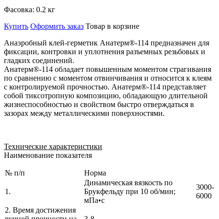
Фасовка:
0.2 кг
Купить
Оформить заказ
Товар в корзине
Анаэробный клей-герметик Анатерм®-114 предназначен для
фиксации, контровки и уплотнения разъемных резьбовых и
гладких соединений.
Анатерм®-114 обладает повышенным моментом страгивания
по сравнению с моментом отвинчивания и относится к клеям
с контролируемой прочностью. Анатерм®-114 представляет
собой тиксотропную композицию, обладающую длительной
жизнеспособностью и свойством быстро отверждаться в
зазорах между металлическими поверхностями.
Технические характеристики
Наименование показателя
№ п/п
Норма
Динамическая вязкость по
3000-
1.
Брукфельду при 10 об/мин;
6000
мПа•с
2. Время достижения
ручной прочности на
3-8