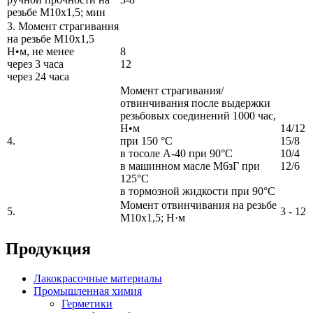
резьбе М10х1,5; мин
3. Момент страгивания
на резьбе М10х1,5
Н•м, не менее
8
через 3 часа
12
через 24 часа
Момент страгивания/
отвинчивания после выдержки
резьбовых соединений 1000 час,
Н•м
14/12
4.
при 150 °С
15/8
в тосоле А-40 при 90°С
10/4
в машинном масле М6зГ при
12/6
125°С
в тормозной жидкости при 90°С
Момент отвинчивания на резьбе
5.
3 - 12
М10х1,5; Н·м
Продукция
Лакокрасочные материалы
Промышленная химия
Герметики