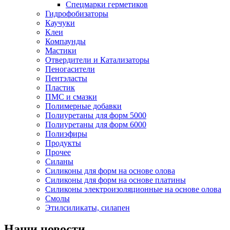
Спецмарки герметиков
Гидрофобизаторы
Каучуки
Клеи
Компаунды
Мастики
Отвердители и Катализаторы
Пеногасители
Пентэласты
Пластик
ПМС и смазки
Полимерные добавки
Полиуретаны для форм 5000
Полиуретаны для форм 6000
Полиэфиры
Продукты
Прочее
Силаны
Силиконы для форм на основе олова
Силиконы для форм на основе платины
Силиконы электроизоляционные на основе олова
Смолы
Этилсиликаты, силапен
Наши новости