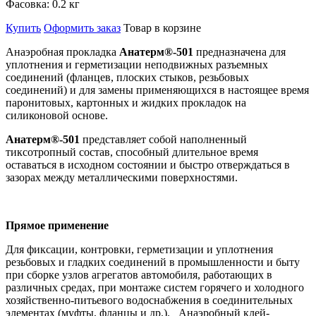
Фасовка:
0.2 кг
Купить
Оформить заказ
Товар в корзине
Анаэробная прокладка
Анатерм®-501
предназначена для
уплотнения и герметизации неподвижных разъемных
соединений (фланцев, плоских стыков, резьбовых
соединений) и для замены применяющихся в настоящее время
паронитовых, картонных и жидких прокладок на
силиконовой основе.
Анатерм®-501
представляет собой наполненный
тиксотропный состав, способный длительное время
оставаться в исходном состоянии и быстро отверждаться в
зазорах между металлическими поверхностями.
Прямое применение
Для фиксации, контровки, герметизации и уплотнения
резьбовых и гладких соединений в промышленности и быту
при сборке узлов агрегатов автомобиля, работающих в
различных средах, при монтаже систем горячего и холодного
хозяйственно-питьевого водоснабжения в соединительных
элементах (муфты, фланцы и др.). Анаэробный клей-