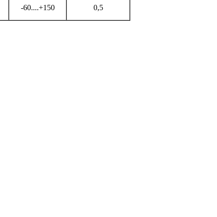
-60....+150
0,5