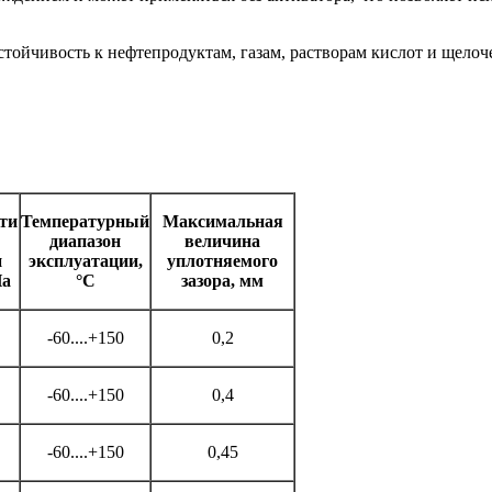
ойчивость к нефтепродуктам, газам, растворам кислот и щелоч
ти
Температурный
Максимальная
диапазон
величина
и
эксплуатации,
уплотняемого
Па
°С
зазора, мм
-60....+150
0,2
-60....+150
0,4
-60....+150
0,45