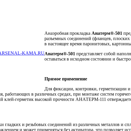
Анаэробная прокладка
Анатерм®-501
пре
разъемных соединений (фланцев, плоских
в настоящее время паронитовых, картонны
ARSENAL-KAMA.RU
Анатерм®-501
представляет собой напол
оставаться в исходном состоянии и быстр
Прямое применение
Для фиксации, контровки, герметизации и
я, работающих в различных средах, при монтаже систем горячег
й клей-герметик высокой прочности АНАТЕРМ-111 отверждается
вки гладких и резьбовых соединений из различных металлов и с
рждением и может применяться без активатора, что позволяет ис