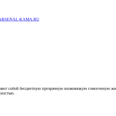
ARSENAL-KAMA.RU
ляют собой бесцветную прозрачную низковязкую гомогенную жи
хностью.