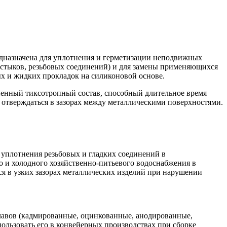
дназначена для уплотнения и герметизации неподвижных
 стыков, резьбовых соединений) и для замены применяющихся
х и жидких прокладок на силиконовой основе.
ненный тиксотропный состав, способный длительное время
о отверждаться в зазорах между металлическими поверхностями.
 уплотнения резьбовых и гладких соединений в
о и холодного хозяйственно-питьевого водоснабжения в
 в узких зазорах металлических изделий при нарушении
плавов (кадмированные, оцинкованные, анодированные,
пользовать его в конвейерных производствах при сборке