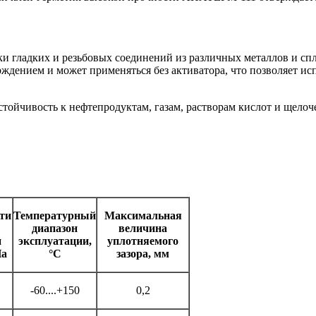
вки гладких и резьбовых соединений из различных металлов и с
рждением и может применяться без активатора, что позволяет ис
ойчивость к нефтепродуктам, газам, растворам кислот и щелоч
ти
Температурный
Максимальная
диапазон
величина
и
эксплуатации,
уплотняемого
Па
°С
зазора, мм
-60....+150
0,2