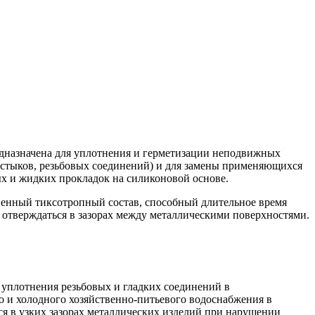
дназначена для уплотнения и герметизации неподвижных
 стыков, резьбовых соединений) и для замены применяющихся
х и жидких прокладок на силиконовой основе.
ненный тиксотропный состав, способный длительное время
о отверждаться в зазорах между металлическими поверхностями.
 уплотнения резьбовых и гладких соединений в
о и холодного хозяйственно-питьевого водоснабжения в
 в узких зазорах металлических изделий при нарушении