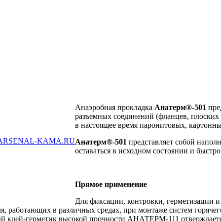
Анаэробная прокладка
Анатерм®-501
пре
разъемных соединений (фланцев, плоских
в настоящее время паронитовых, картонны
ARSENAL-KAMA.RU
Анатерм®-501
представляет собой напол
оставаться в исходном состоянии и быстр
Прямое применение
Для фиксации, контровки, герметизации и
я, работающих в различных средах, при монтаже систем горячег
й клей-герметик высокой прочности АНАТЕРМ-111 отверждается