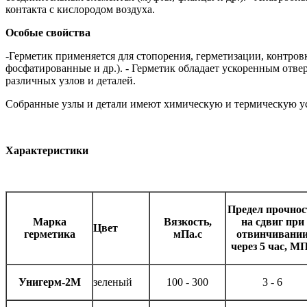
контакта с кислородом воздуха.
Особые свойства
-
Герметик применяется для стопорения, герметизации, контро
фосфатированные и др.). - Герметик обладает ускоренным отве
различных узлов и деталей.
Собранные узлы и детали имеют химическую и термическую уст
Характеристики
Предел прочнос
Марка
Вязкость,
на сдвиг при
Цвет
герметика
мПа.с
отвинчивани
через 5 час, М
Унигерм-2М
зеленый
100 - 300
3 - 6