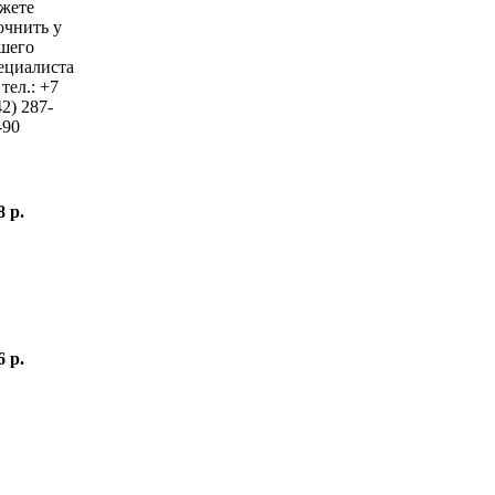
жете
очнить у
шего
ециалиста
 тел.:
+7
42)
287-
-90
8 р.
6 р.