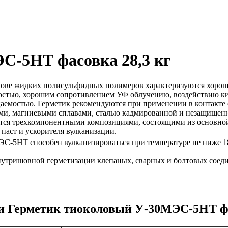
С-5НТ фасовка 28,3 кг
нове жидких полисульфидных полимеров характеризуются хоро
остью, хорошим сопротивлением УФ облучению, воздействию кис
аемостью. Герметик рекомендуются при применении в контакте
и, магниевыми сплавами, сталью кадмированной и незащищен
тся трехкомпонентными композициями, состоящими из основно
паст и ускорителя вулканизации.
ЭС-5НТ способен вулканизироваться при температуре не ниже 
нутришовной герметизации клепаных, сварных и болтовых соед
и Герметик тиоколовый У-30МЭС-5НТ фа