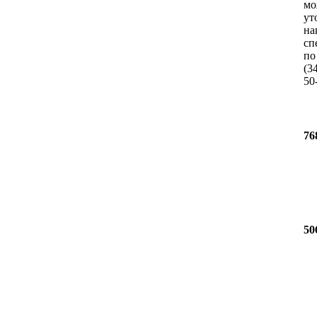
мо
ут
на
сп
по
(3
50
76
50