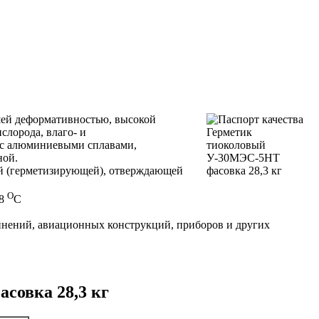
шей деформативностью, высокой
лорода, влаго- и
 с алюминиевыми сплавами,
ной.
й (герметизирующей), отверждающей
О
18
С
инений, авиационных конструкций, приборов и других
совка 28,3 кг