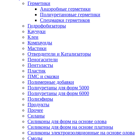
Герметики
Анаэробные герметики
Полиуретановые герметики
Спецмарки герметиков
Гидрофобизаторы
Каучуки
Клеи
Компаунды
Мастики
Отвердители и Катализаторы
Пеногасители
Пентэласты
Пластик
ПМС и смазки
Полимерные добавки
Полиуретаны для форм 5000
Полиуретаны для форм 6000
Полиэфиры
Продукты
Прочее
Силаны
Силиконы для форм на основе олова
Силиконы для форм на основе платины
Силиконы электроизоляционные на основе олова
Смолы