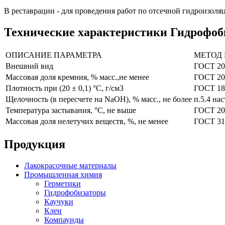
В реставрации - для проведения работ по отсечной гидроизоля
Технические характеристики Гидрофо
ОПИСАНИЕ ПАРАМЕТРА
МЕТОД
Внешний вид
ГОСТ 20
Массовая доля кремния, % масс.,не менее
ГОСТ 20
Плотность при (20 ± 0,1) °С, г/см3
ГОСТ 18
Щелочность (в пересчете на NaOH), % масс., не более
п.5.4 на
Температура застывания, °С, не выше
ГОСТ 20
Массовая доля нелетучих веществ, %, не менее
ГОСТ 31
Продукция
Лакокрасочные материалы
Промышленная химия
Герметики
Гидрофобизаторы
Каучуки
Клеи
Компаунды