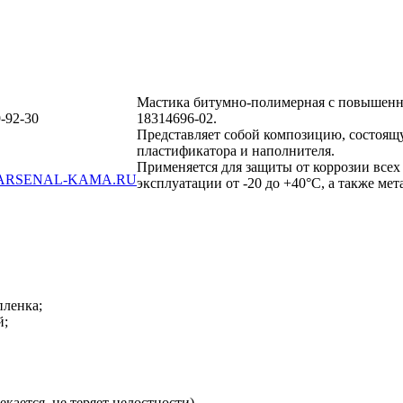
Мастика битумно-полимерная с повышенн
-92-30
18314696-02.
Представляет собой композицию, состоящу
пластификатора и наполнителя.
Применяется для защиты от коррозии всех
ARSENAL-KAMA.RU
эксплуатации от -20 до +40°С, а также ме
пленка;
й;
екается, не теряет целостности).