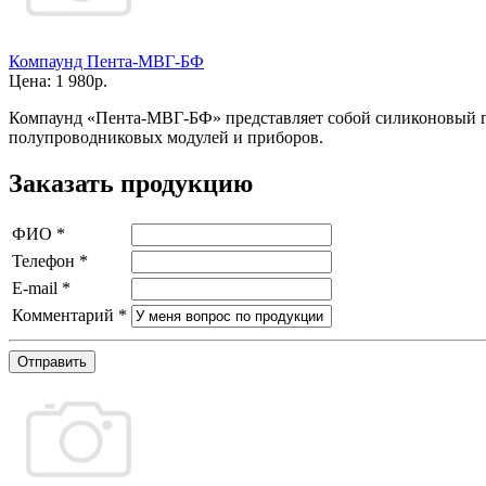
Компаунд Пента-МВГ-БФ
Цена:
1 980р.
Компаунд «Пента-МВГ-БФ» представляет собой силиконовый ге
полупроводниковых модулей и приборов.
Заказать продукцию
ФИО
*
Телефон
*
E-mail
*
Комментарий
*
Отправить