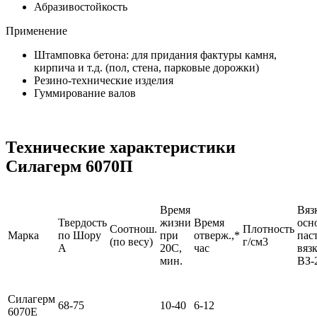
Абразивостойкость
Применение
Штамповка бетона: для придания фактуры камня,
кирпича и т.д. (пол, стена, парковые дорожки)
Резино-технические изделия
Гуммирование валов
Технические характеристики
Силагерм 6070П
Время
Вяз
Твердость
жизни
Время
осн
Соотнош.
Плотность
Марка
по Шору
при
отверж.,*
пас
(по весу)
г/см3
A
20С,
час
вяз
мин.
ВЗ-
Силагерм
68-75
10-40
6-12
6070Е