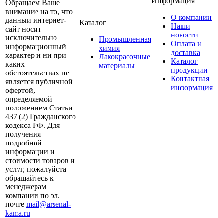
Информация
Обращаем Ваше
внимание на то, что
О компании
данный интернет-
Каталог
Наши
сайт носит
новости
исключительно
Промышленная
Оплата и
информационный
химия
доставка
характер и ни при
Лакокрасочные
Каталог
каких
материалы
продукции
обстоятельствах не
Контактная
является публичной
информация
офертой,
определяемой
положением Статьи
437 (2) Гражданского
кодекса РФ. Для
получения
подробной
информации и
стоимости товаров и
услуг, пожалуйста
обращайтесь к
менеджерам
компании по эл.
почте
mail@arsenal-
kama.ru