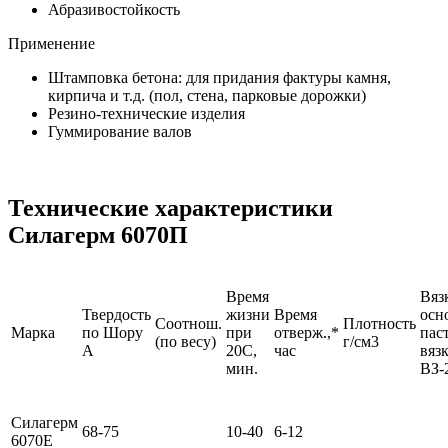
Абразивостойкость
Применение
Штамповка бетона: для придания фактуры камня,
кирпича и т.д. (пол, стена, парковые дорожки)
Резино-технические изделия
Гуммирование валов
Технические характеристики
Силагерм 6070П
Время
Вяз
Твердость
жизни
Время
осн
Соотнош.
Плотность
Марка
по Шору
при
отверж.,*
пас
(по весу)
г/см3
A
20С,
час
вяз
мин.
ВЗ-
Силагерм
68-75
10-40
6-12
6070Е