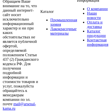
Информация
Обращаем Ваше
внимание на то, что
О компании
данный интернет-
Каталог
Наши
сайт носит
новости
исключительно
Промышленная
Оплата и
информационный
химия
доставка
характер и ни при
Лакокрасочные
Каталог
каких
материалы
продукции
обстоятельствах не
Контактная
является публичной
информация
офертой,
определяемой
положением Статьи
437 (2) Гражданского
кодекса РФ. Для
получения
подробной
информации и
стоимости товаров и
услуг, пожалуйста
обращайтесь к
менеджерам
компании по эл.
почте
mail@arsenal-
kama.ru