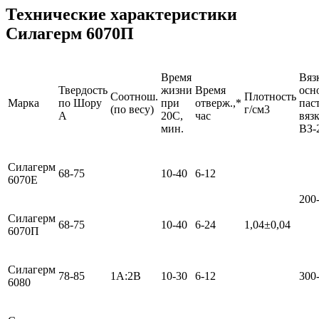
Технические характеристики
Силагерм 6070П
Время
Вяз
Твердость
жизни
Время
осн
Соотнош.
Плотность
Марка
по Шору
при
отверж.,*
пас
(по весу)
г/см3
A
20С,
час
вяз
мин.
ВЗ-
Силагерм
68-75
10-40
6-12
6070Е
200
Силагерм
68-75
10-40
6-24
1,04±0,04
6070П
Силагерм
78-85
1А:2В
10-30
6-12
300
6080