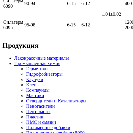
Силагерм
90-94
6-15
6-12
400
6090
1,04±0,02
Силагерм
120
95-98
6-15
6-12
6095
200
Продукция
Лакокрасочные материалы
Промышленная химия
Герметики
Гидрофобизаторы
Каучуки
Клеи
Компаунды
Мастики
Отвердители и Катализаторы
Пеногасители
Пентэласты
Пластик
ПМС и смазки
Полимерные добавки
Полиуретаны для форм 5000