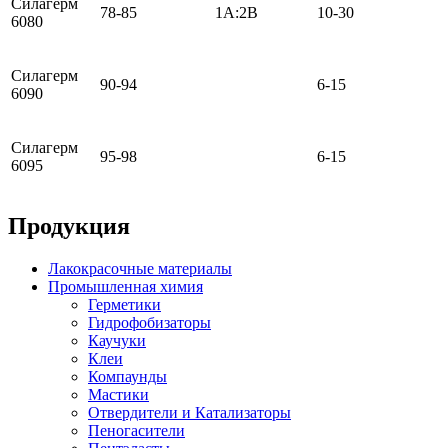
Силагерм
78-85
1А:2В
10-30
6080
Силагерм
90-94
6-15
6090
Силагерм
95-98
6-15
6095
Продукция
Лакокрасочные материалы
Промышленная химия
Герметики
Гидрофобизаторы
Каучуки
Клеи
Компаунды
Мастики
Отвердители и Катализаторы
Пеногасители