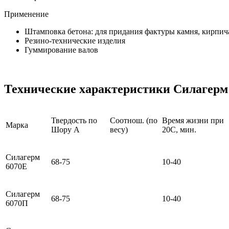
Применение
Штамповка бетона: для придания фактуры камня, кирпича 
Резино-технические изделия
Гуммирование валов
Технические характеристики Силагерм
Твердость по
Соотнош. (по
Время жизни при
Марка
Шору A
весу)
20С, мин.
Силагерм
68-75
10-40
6070Е
Силагерм
68-75
10-40
6070П