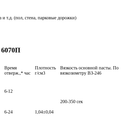
и т.д. (пол, стена, парковые дорожки)
 6070П
Время
Плотность
Вязкость основной пасты. По
отверж.,* час
г/см3
вязкозиметру ВЗ-246
6-12
200-350 сек
6-24
1,04±0,04