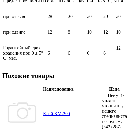
Предел прочности на стальных образцах при 20-25° С, МПа
при отрыве
28
20
20
20
20
при сдвиге
12
8
10
12
10
Гарантийный срок
12
хранения при 0 ± 5°
6
6
6
6
С, мес.
Похожие товары
Наименование
Цена
—
Цену Вы
можете
уточнить у
нашего
Клей КМ-200
специалиста
по тел.:
+7
(342)
287-