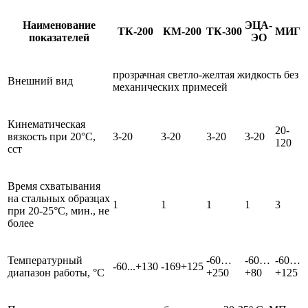
Наименование
ЭЦА-
ТК-200
КМ-200
ТК-300
МИГ
показателей
ЭО
прозрачная светло-желтая жидкость без
Внешний вид
механических примесей
Кинематическая
20-
вязкость при 20°С,
3-20
3-20
3-20
3-20
120
сст
Время схватывания
на стальных образцах
1
1
1
1
3
при 20-25°С, мин., не
более
Температурный
-60…
-60…
-60…
-60...+130
-169+125
диапазон работы, °С
+250
+80
+125