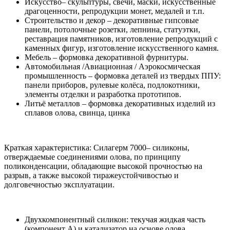
Искусство– скульптуры, свечи, маски, искусственные
драгоценности, репродукции монет, медалей и т.п.
Строительство и декор – декоративные гипсовые
панели, потолочные розетки, лепнина, статуэтки,
реставрация памятников, изготовление репродукций с
каменных фигур, изготовление искусственного камня.
Мебель – формовка декоративной фурнитуры.
Автомобильная /Авиационная / Аэрокосмическая
промышленность – формовка деталей из твердых ППУ:
панели приборов, рулевые колёса, подлокотники,
элементы отделки и разработка прототипов.
Литьё металлов – формовка декоративных изделий из
сплавов олова, свинца, цинка
Краткая характеристика: Силагерм 7000– силиконы,
отверждаемые соединениями олова, по принципу
поликонденсации, обладающие высокой прочностью на
разрыв, а также высокой тиражеустойчивостью и
долговечностью эксплуатации.
Двухкомпонентный силикон: текучая жидкая часть
(компонент А) и катализатор на основе олова