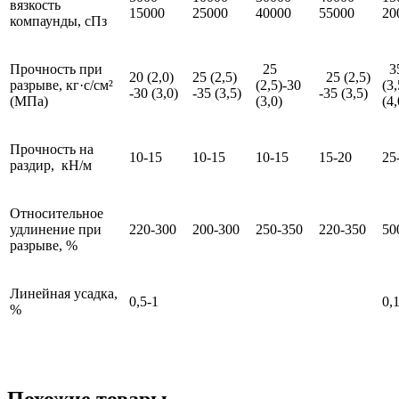
вязкость
15000
25000
40000
55000
20
компаунды, сПз
Прочность при
25
3
20 (2,0)
25 (2,5)
25 (2,5)
разрыве, кг·с/см²
(2,5)-30
(3
-30 (3,0)
-35 (3,5)
-35 (3,5)
(МПа)
(3,0)
(4,
Прочность на
10-15
10-15
10-15
15-20
25
раздир, кН/м
Относительное
удлинение при
220-300
200-300
250-350
220-350
50
разрыве, %
Линейная усадка,
0,5-1
0,
%