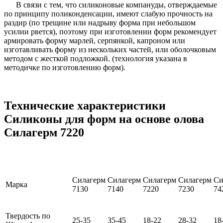
В связи с тем, что силиконовые компануды, отверждаемые
по принципу поликонденсации, имеют слабую прочность на
раздир (по трещине или надрыву форма при небольшом
усилии рвется), поэтому при изготовлении форм рекомендует
армировать форму марлей, серпянкой, капроном или
изготавливать форму из нескольких частей, или оболочковым
методом с жесткой подложкой. (технология указана в
методичке по изготовлению форм).
Технические характеристики
Силиконы для форм на основе олова
Силагерм 7220
Силагерм
Силагерм
Силагерм
Силагерм
Си
Марка
7130
7140
7220
7230
74
Твердость по
25-35
35-45
18-22
28-32
18