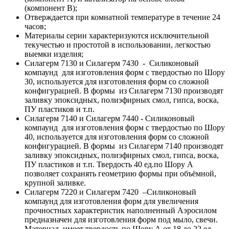
(компонент В);
Отверждается при комнатной температуре в течение 24
часов;
Материалы серии характеризуются исключительной
текучестью и простотой в использовании, легкостью
выемки изделия;
Силагерм 7130 и Силагерм 7430 - Силиконовый
компаунд для изготовления форм с твердостью по Шору
30, используется для изготовления форм со сложной
конфигурацией. В формы из Силагерм 7130 производят
заливку эпоксидных, полиэфирных смол, гипса, воска,
ПУ пластиков и т.п.
Силагерм 7140 и Силагерм 7440 - Силиконовый
компаунд для изготовления форм с твердостью по Шору
40, используется для изготовления форм со сложной
конфигурацией. В формы из Силагерм 7140 производят
заливку эпоксидных, полиэфирных смол, гипса, воска,
ПУ пластиков и т.п. Твердость 40 ед.по Шору А
позволяет сохранять геометрию формы при объёмной,
крупной заливке.
Силагерм 7220 и Силагерм 7420 –Силиконовый
компаунд для изготовления форм для увеличения
прочностных характеристик наполненный Аэросилом
предназначен для изготовления форм под мыло, свечи.
Материал имеет твердость по Шору А от 18 до 22 ед.