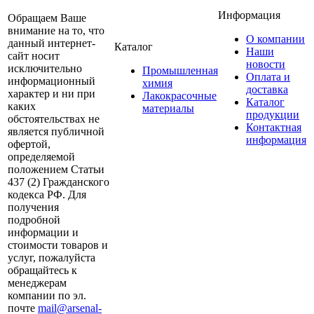
Информация
Обращаем Ваше
внимание на то, что
О компании
данный интернет-
Каталог
Наши
сайт носит
новости
исключительно
Промышленная
Оплата и
информационный
химия
доставка
характер и ни при
Лакокрасочные
Каталог
каких
материалы
продукции
обстоятельствах не
Контактная
является публичной
информация
офертой,
определяемой
положением Статьи
437 (2) Гражданского
кодекса РФ. Для
получения
подробной
информации и
стоимости товаров и
услуг, пожалуйста
обращайтесь к
менеджерам
компании по эл.
почте
mail@arsenal-