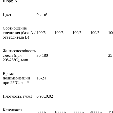
Шору, А
Цвет
белый
Соотношение
смешения (база А /
100/5
100/5
100/5
100/5
10
отвердитель В)
Жизнеспособность
смеси (при
30-180
25
20°-25°С), мин
Время
полимеризации
18-24
при 25°С, час *
Плотность, г/см3
0,98±0,02
Кажущаяся
5000-
10000-
30000-
40000-
15