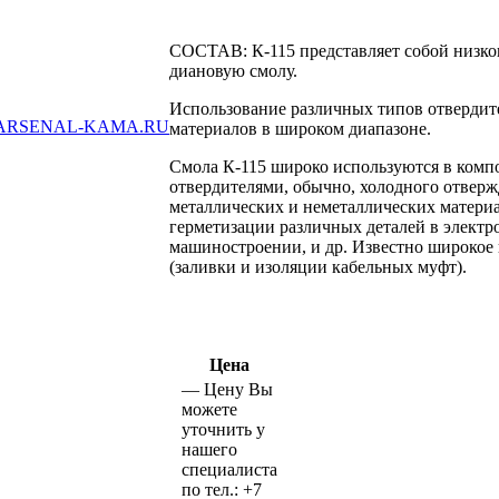
СОСТАВ: К-115 представляет собой низ
диановую смолу.
Использование различных типов отвердите
ARSENAL-KAMA.RU
материалов в широком диапазоне.
Смола К-115 широко используются в компо
отвердителями, обычно, холодного отвержд
металлических и неметаллических материа
герметизации различных деталей в электр
машиностроении, и др. Известно широкое
(заливки и изоляции кабельных муфт).
Цена
—
Цену Вы
можете
уточнить у
нашего
специалиста
по тел.:
+7