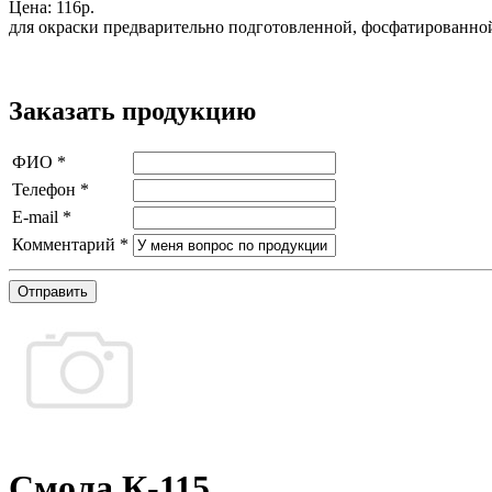
Цена:
116р.
для окраски предварительно подготовленной, фосфатированной
Заказать продукцию
ФИО
*
Телефон
*
E-mail
*
Комментарий
*
Отправить
Смола К-115