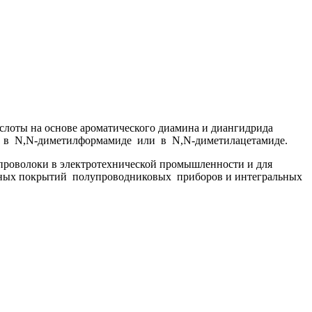
слоты на основе ароматического диамина и диангидрида
ы в N,N-диметилформамиде или в N,N-диметилацетамиде.
проволоки в электротехнической промышленности и для
нных покрытий полупроводниковых приборов и интегральных