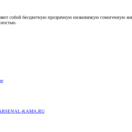
ляют собой бесцветную прозрачную низковязкую гомогенную жи
хностью.
be
ARSENAL-KAMA.RU