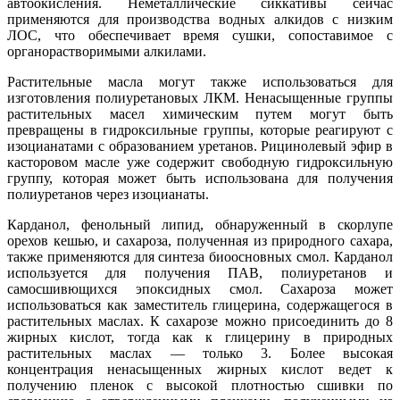
автоокисления. Неметаллические сиккативы сейчас
применяются для производства водных алкидов с низким
ЛОС, что обеспечивает время сушки, сопоставимое с
органорастворимыми алкилами.
Растительные масла могут также использоваться для
изготовления полиуретановых ЛКМ. Ненасыщенные группы
растительных масел химическим путем могут быть
превращены в гидроксильные группы, которые реагируют с
изоцианатами с образованием уретанов. Рицинолевый эфир в
касторовом масле уже содержит свободную гидроксильную
группу, которая может быть использована для получения
полиуретанов через изоцианаты.
Карданол, фенольный липид, обнаруженный в скорлупе
орехов кешью, и сахароза, полученная из природного сахара,
также применяются для синтеза биоосновных смол. Карданол
используется для получения ПАВ, полиуретанов и
самосшивющихся эпоксидных смол. Сахароза может
использоваться как заместитель глицерина, содержащегося в
растительных маслах. К сахарозе можно присоединить до 8
жирных кислот, тогда как к глицерину в природных
растительных маслах — только 3. Более высокая
концентрация ненасыщенных жирных кислот ведет к
получению пленок с высокой плотностью сшивки по