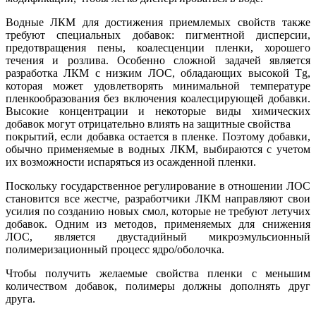
Водные ЛКМ для достижения приемлемых свойств также
требуют специальных добавок: пигментной дисперсии,
предотвращения пены, коалесценции пленки, хорошего
течения и розлива. Особенно сложной задачей является
разработка ЛКМ с низким ЛОС, обладающих высокой Tg,
которая может удовлетворять минимальной температуре
пленкообразования без включения коалесцирующей добавки.
Высокие концентрации и некоторые виды химических
добавок могут отрицательно влиять на защитные свойства
покрытий, если добавка остается в пленке. Поэтому добавки,
обычно применяемые в водных ЛКМ, выбираются с учетом
их возможности испаряться из осажденной пленки.
Поскольку государственное регулирование в отношении ЛОС
становится все жестче, разработчики ЛКМ направляют свои
усилия по созданию новых смол, которые не требуют летучих
добавок. Одним из методов, применяемых для снижения
ЛОС, является двустадийный микроэмульсионный
полимеризационный процесс ядро/оболочка.
Чтобы получить желаемые свойства пленки с меньшим
количеством добавок, полимеры должны дополнять друг
друга.