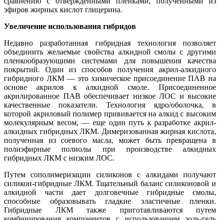
сравнению с отвержденными пленками, полученными из
эфиров жирных кислот глицерина.
Увеличение использования гибридов
Недавно разработанная гибридная технология позволяет
объединить желаемые свойства алкидной смолы с другими
пленкообразующими системами для повышения качества
покрытий. Один из способов получения акрил-алкидного
гибридного ЛКМ — это химическое присоединение ПАВ на
основе акрилов к алкидной смоле. Присоединенное
акрилированное ПАВ обеспечивает низкое ЛОС и высокие
качественные показатели. Технология ядро/оболочка, в
которой акриловый полимер прививается на алкид с высоким
молекулярным весом, — еще один путь к разработке акрил-
алкидных гибридных ЛКМ. Димеризованная жирная кислота,
полученная из соевого масла, может быть превращена в
полиэфирные полиолы при производстве алкидных
гибридных ЛКМ с низким ЛОС.
Путем сополимеризации силиконов с алкидами получают
силикон-гибридные ЛКМ. Тщательный баланс силиконовой и
алкидной части дает долговечные гибридные смолы,
способные образовывать гладкие эластичные пленки.
Гибридные ЛКМ также приготавливаются путем
комбинирования компонентов с использованием золь-гель