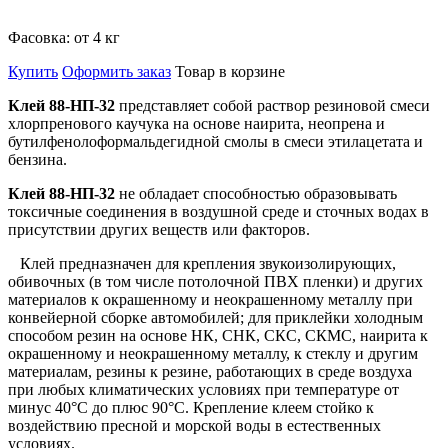
Фасовка:
от 4 кг
Купить
Оформить заказ
Товар в корзине
Клей 88-НП-32
представляет собой раствор резиновой смеси
хлорпренового каучука на основе наирита, неопрена и
бутилфенолоформальдегидной смолы в смеси этилацетата и
бензина.
Клей 88-НП-32
не обладает способностью образовывать
токсичные соединения в воздушной среде и сточных водах в
присутствии других веществ или факторов.
Клей предназначен для крепления звукоизолирующих,
обивочных (в том числе потолочной ПВХ пленки) и других
материалов к окрашенному и неокрашенному металлу при
конвейерной сборке автомобилей; для приклейки холодным
способом резин на основе НК, СНК, СКС, СКМС, наирита к
окрашенному и неокрашенному металлу, к стеклу и другим
материалам, резины к резине, работающих в среде воздуха
при любых климатических условиях при температуре от
минус 40°С до плюс 90°С. Крепление клеем стойко к
воздействию пресной и морской воды в естественных
условиях.