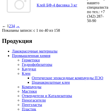
нашего
Клей БФ-4 фасовка 3 кг
специалиста
по тел.:
+7
(342)
287-
50-90
←
1
2
3
4
→
Показаны записи: с 1 по 40 из 158
Продукция
Лакокрасочные материалы
Промышленная химия
Герметики
Гидрофобизаторы
Каучуки
Клеи
Оптические эпоксидные компаунды ПЭО
Цианакрилатные клеи
Компаунды
Мастики
Отвердители и Катализаторы
Пеногасители
Пентэласты
Пластик