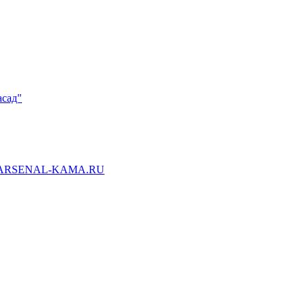
асад"
ARSENAL-KAMA.RU