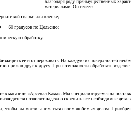
Благодаря ряду преимущественных характ
материалами. Он имеет:
ернативой сварке или клепке;
0 − +60 градусов по Цельсию;
ническую обработку.
обезжирить ее и отшероховать. На каждую из поверхностей необ
тно прижав друг к другу. При возможности обработать изделие 
те в магазине «Арсенал Кама». Мы специализируемся на постав
оизводителя позволит надежно скрепить все необходимые детали
ны, чтобы вы могли заниматься своим любимым делом. Приобрета