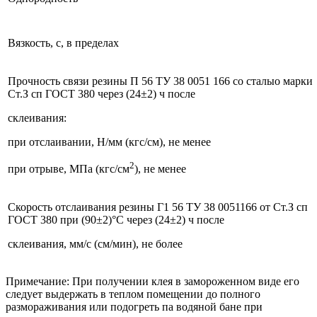
Вязкость, с, в пределах
Прочность связи резины П 56 ТУ 38 0051 166 со сталыо марки
Ст.З сп ГОСТ 380 через (24±2) ч после
склеивания:
при отслаивании, Н/мм (кгс/см), не менее
2
при отрыве, МПа (кгс/см
), не менее
Скорость отслаивания резины Г1 56 ТУ 38 0051166 от Ст.З сп
ГОСТ 380 при (90±2)°С через (24±2) ч после
склеивания, мм/с (см/мин), не более
Примечание: При получении клея в замороженном виде его
следует выдержать в теплом помещении до полного
размораживания или подогреть па водяной бане при