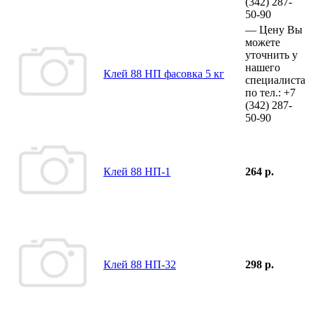
(342)
287-
50-90
—
Цену Вы
можете
уточнить у
нашего
Клей 88 НП фасовка 5 кг
специалиста
по тел.:
+7
(342)
287-
50-90
Клей 88 НП-1
264 р.
Клей 88 НП-32
298 р.