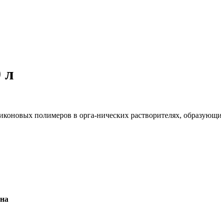
 л
иликоновых полимеров в орга-нических растворителях, образующ
на