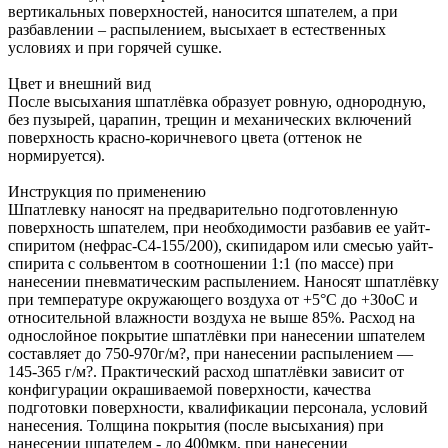
вертикальных поверхностей, наносится шпателем, а при
разбавлении – распылением, высыхает в естественных
условиях и при горячей сушке.
Цвет и внешний вид
После высыхания шпатлёвка образует ровную, однородную,
без пузырей, царапин, трещин и механических включений
поверхность красно-коричневого цвета (оттенок не
нормируется).
Инструкция по применению
Шпатлевку наносят на предварительно подготовленную
поверхность шпателем, при необходимости разбавив ее уайт-
спиритом (нефрас-С4-155/200), скипидаром или смесью уайт-
спирита с сольвентом в соотношении 1:1 (по массе) при
нанесении пневматическим распылением. Наносят шпатлёвку
при температуре окружающего воздуха от +5°С до +30оС и
относительной влажности воздуха не выше 85%. Расход на
однослойное покрытие шпатлёвки при нанесении шпателем
составляет до 750-970г/м?, при нанесении распылением —
145-365 г/м?. Практический расход шпатлёвки зависит от
конфигурации окрашиваемой поверхности, качества
подготовки поверхности, квалификации персонала, условий
нанесения. Толщина покрытия (после высыхания) при
нанесении шпателем - до 400мкм, при нанесении