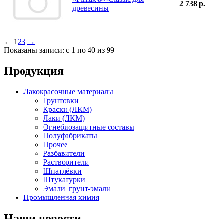
2 738 р.
древесины
←
1
2
3
→
Показаны записи: с 1 по 40 из 99
Продукция
Лакокрасочные материалы
Грунтовки
Краски (ЛКМ)
Лаки (ЛКМ)
Огнебиозащитные составы
Полуфабрикаты
Прочее
Разбавители
Растворители
Шпатлёвки
Штукатурки
Эмали, грунт-эмали
Промышленная химия
Наши новости