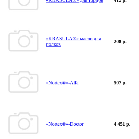
«KRASULA®» для торцов
412 р.
«KRASULA®» масло для
208 р.
полков
«Nortex®»-Alfa
507 р.
«Nortex®»-Doctor
4 451 р.