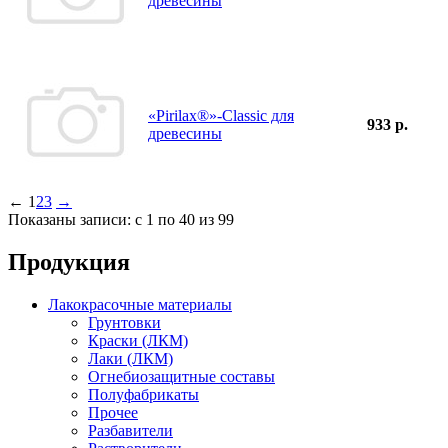
древесины
«Pirilax®»-Classic для
933 р.
древесины
←
1
2
3
→
Показаны записи: с 1 по 40 из 99
Продукция
Лакокрасочные материалы
Грунтовки
Краски (ЛКМ)
Лаки (ЛКМ)
Огнебиозащитные составы
Полуфабрикаты
Прочее
Разбавители