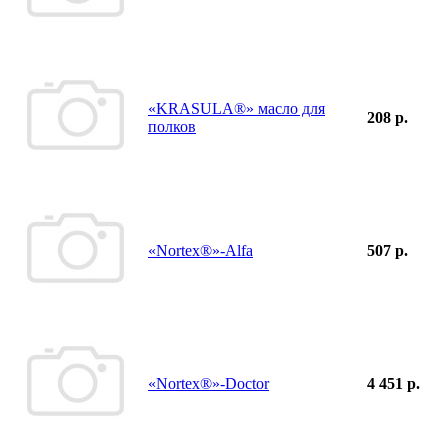
«KRASULA®» масло для
208 р.
полков
«Nortex®»-Alfa
507 р.
«Nortex®»-Doctor
4 451 р.