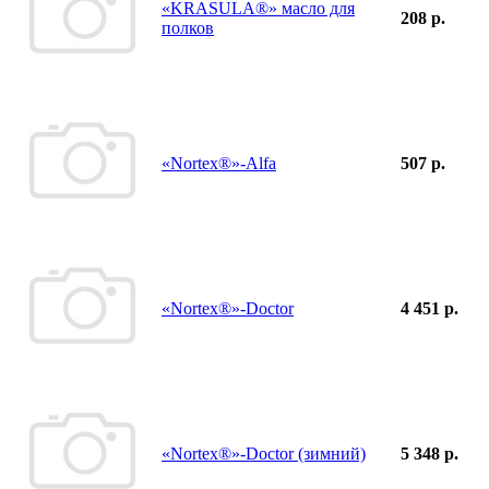
«KRASULA®» масло для
208 р.
полков
«Nortex®»-Alfa
507 р.
«Nortex®»-Doctor
4 451 р.
«Nortex®»-Doctor (зимний)
5 348 р.