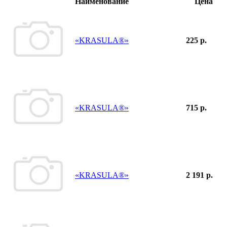
Наименование
Цена
«KRASULA®»
225 р.
«KRASULA®»
715 р.
«KRASULA®»
2 191 р.