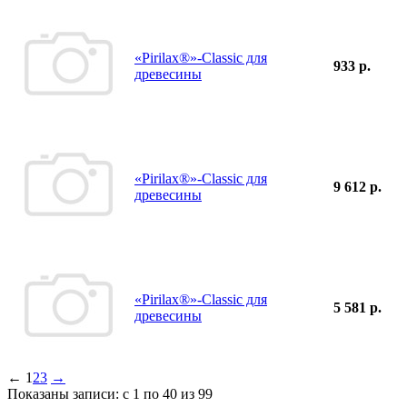
«Pirilax®»-Classic для
933 р.
древесины
«Pirilax®»-Classic для
9 612 р.
древесины
«Pirilax®»-Classic для
5 581 р.
древесины
←
1
2
3
→
Показаны записи: с 1 по 40 из 99