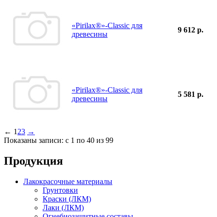
«Pirilax®»-Classic для
9 612 р.
древесины
«Pirilax®»-Classic для
5 581 р.
древесины
←
1
2
3
→
Показаны записи: с 1 по 40 из 99
Продукция
Лакокрасочные материалы
Грунтовки
Краски (ЛКМ)
Лаки (ЛКМ)
Огнебиозащитные составы