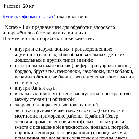
Фасовка:
20 кг
Купить
Оформить заказ
Товар в корзине
«Nortex»-Lux предназначен для обработки здорового
и поражённого бетона, камня, кирпича.
Применяется для обработки поверхностей:
внутри и снаружи жилых, производственных,
административных, общеобразовательных, детских
дошкольных и других типов зданий;
строительных материалов (шифер, тротуарная плитка,
бордюр, брусчатка, пеноблоки, газоблоки, шлакоблоки,
керамзитобетонные блоки, фундаментные конструкции,
сваи и др.);
внутри бань и саун;
в скрытых полостях (стеновые пустоты, пространство
между стенами и обшивкой);
здоровых и пораженных поверхностей,
эксплуатируемых в жестких условиях (болотистые
местности, приморские районы, Крайний Север,
условия промышленной атмосферы), в зонах риска
(места с повышенной влажностью, подвалы, погреба,
парники, теплицы, овощехранилища, овощные ямы,
помещения для домашних животных и птицы, места