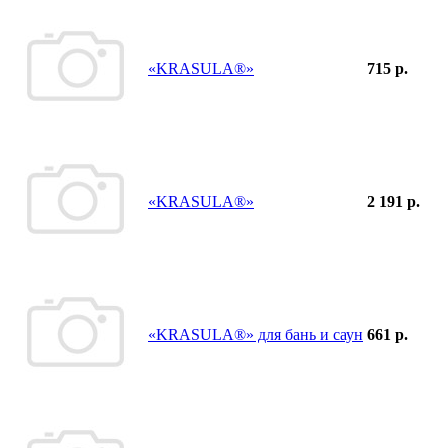
«KRASULA®»
715 р.
«KRASULA®»
2 191 р.
«KRASULA®» для бань и саун
661 р.