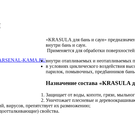
н
«KRASULA для бань и саун» предназначен 
внутри бань и саун.
Применяется для обработки поверхностей
ARSENAL-KAMA.RU
внутри отапливаемых и неотапливаемых по
в условиях циклического воздействия выс
парилок, помывочных, предбанников бань 
Назначение состава «KRASULA дл
Защищает от воды, копоти, грязи, мыльного
Уничтожает плесневые и деревоокрашиваю
й, вирусов, препятствует их размножению;
доотталкивающие) свойства.