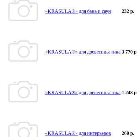
«KRASULA®» для бань и саун
232 р.
«KRASULA®» для древесины тика
3 770 р
«KRASULA®» для древесины тика
1 248 р
«KRASULA®» для интерьеров
260 р.