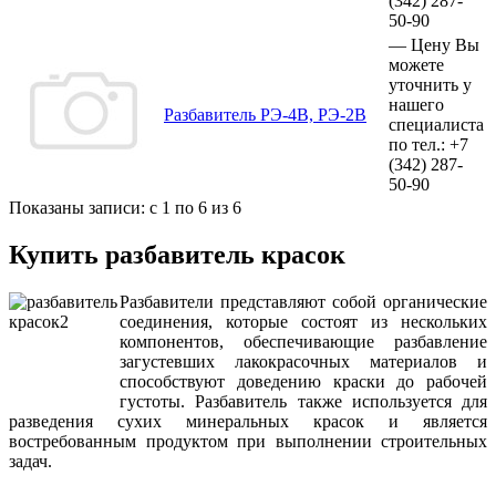
(342)
287-
50-90
—
Цену Вы
можете
уточнить у
нашего
Разбавитель РЭ-4В, РЭ-2В
специалиста
по тел.:
+7
(342)
287-
50-90
Показаны записи: с 1 по 6 из 6
Купить разбавитель красок
Разбавители представляют собой органические
соединения, которые состоят из нескольких
компонентов, обеспечивающие разбавление
загустевших лакокрасочных материалов и
способствуют доведению краски до рабочей
густоты. Разбавитель также используется для
разведения сухих минеральных красок и является
востребованным продуктом при выполнении строительных
задач.