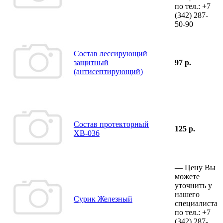
по тел.:
+7
(342)
287-
50-90
Состав лессирующий
защитный
97 р.
(антисептирующий)
Состав протекторный
125 р.
ХВ-036
—
Цену Вы
можете
уточнить у
нашего
Сурик Железный
специалиста
по тел.:
+7
(342)
287-