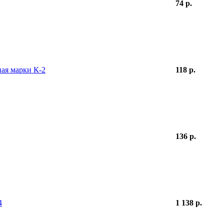
74 р.
ая марки К-2
118 р.
136 р.
4
1 138 р.