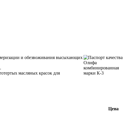
меризации и обезвоживания высыхающих
5.
тотертых масляных красок для
Цена