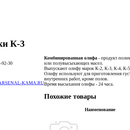
ки К-3
Комбинированная олифа
- продукт поли
-92-30
или полувысыхающих масел.
Выпускают олифу марок К-2, К-3, К-4, К-
Олифу используют для приготовления гус
внутренних работ, кроме полов.
ARSENAL-KAMA.RU
Время высыхания олифы - 24 часа.
Похожие товары
Наименование