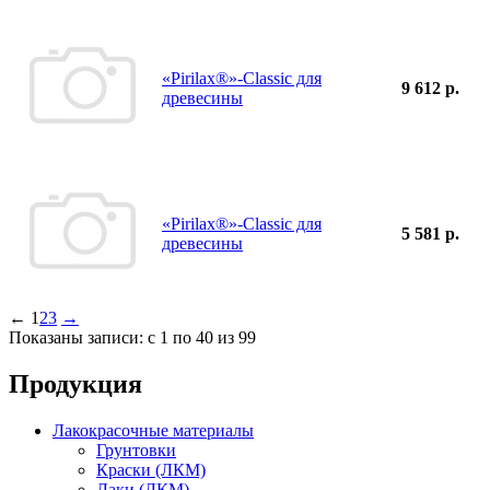
«Pirilax®»-Classic для
9 612 р.
древесины
«Pirilax®»-Classic для
5 581 р.
древесины
←
1
2
3
→
Показаны записи: с 1 по 40 из 99
Продукция
Лакокрасочные материалы
Грунтовки
Краски (ЛКМ)
Лаки (ЛКМ)