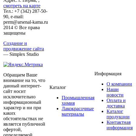
Адрес: г. Пермь, ,
смотреть на карте
Тел.:
+7 (342)
287-50-
90, e-mail:
perm@arsenal-kama.ru
2014 © Все права
защищены
Создание и
продвижение сайта
— Simplex Studio
Информация
Обращаем Ваше
внимание на то, что
О компании
данный интернет-
Каталог
Наши
сайт носит
новости
исключительно
Промышленная
Оплата и
информационный
химия
доставка
характер и ни при
Лакокрасочные
Каталог
каких
материалы
продукции
обстоятельствах не
Контактная
является публичной
информация
офертой,
определяемой