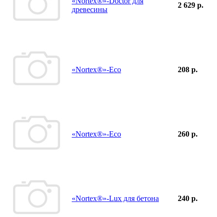
«Nortex®»-Doctor для
2 629 р.
древесины
«Nortex®»-Eco
208 р.
«Nortex®»-Eco
260 р.
«Nortex®»-Lux для бетона
240 р.