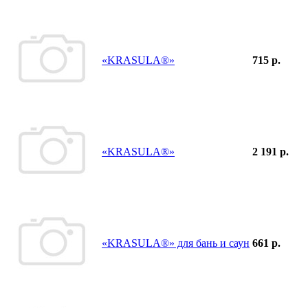
«KRASULA®»
715 р.
«KRASULA®»
2 191 р.
«KRASULA®» для бань и саун
661 р.