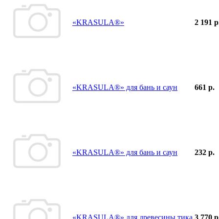
«KRASULA®»
2 191 р
«KRASULA®» для бань и саун
661 р.
«KRASULA®» для бань и саун
232 р.
«KRASULA®» для древесины тика
3 770 р