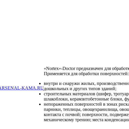
«Nortex»-Doсtor
предназначен для обработк
Применяется для обработки поверхностей:
внутри и снаружи жилых, производственн
ARSENAL-KAMA.RU
дошкольных и других типов зданий;
строительных материалов (шифер, тротуарн
шлакоблоки, керамзитобетонные блоки, фу
непораженных поверхностей в зонах риска
парники, теплицы, овощехранилища, ово
контакта с почвой; поверхности, подверж
механическому трению; места конденсации