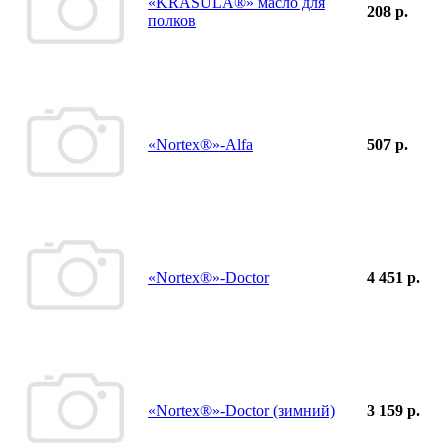
«KRASULA®» масло для
208 р.
полков
«Nortex®»-Alfa
507 р.
«Nortex®»-Doctor
4 451 р.
«Nortex®»-Doctor (зимний)
3 159 р.