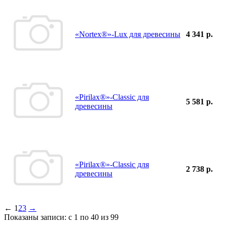
«Nortex®»-Lux для древесины
4 341 р.
«Pirilax®»-Classic для
5 581 р.
древесины
«Pirilax®»-Classic для
2 738 р.
древесины
←
1
2
3
→
Показаны записи: с 1 по 40 из 99