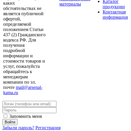
Каталог
каких
материалы
продукции
обстоятельствах не
Контактная
является публичной
информация
офертой,
определяемой
положением Статьи
437 (2) Гражданского
кодекса РФ. Для
получения
подробной
информации и
стоимости товаров и
услуг, пожалуйста
обращайтесь к
менеджерам
компании по эл.
почте
mail@arsenal-
kama.ru
Запомнить меня
Забыли пароль?
Регистрация