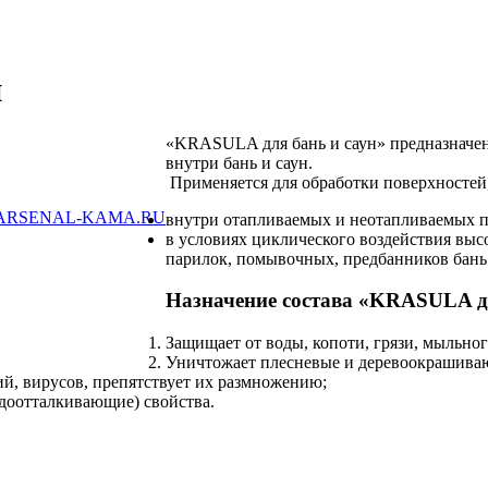
н
«KRASULA для бань и саун»
предназначен
внутри бань и саун.
Применяется для обработки поверхностей
ARSENAL-KAMA.RU
внутри отапливаемых и неотапливаемых по
в условиях циклического воздействия выс
парилок, помывочных, предбанников бань 
Назначение состава «KRASULA дл
Защищает от воды, копоти, грязи, мыльного
Уничтожает плесневые и деревоокрашиваю
й, вирусов, препятствует их размножению;
доотталкивающие) свойства.