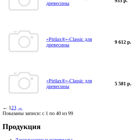
933 р.
древесины
«Pirilax®»-Classic для
9 612 р.
древесины
«Pirilax®»-Classic для
5 581 р.
древесины
←
1
2
3
→
Показаны записи: с 1 по 40 из 99
Продукция
Лакокрасочные материалы