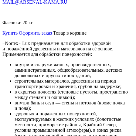
MAIL@ARSENAL-KAMA.RU
Фасовка:
20 кг
Купить
Оформить заказ
Товар в корзине
«Nortex»-Lux предназначен для обработки здоровой
и поражённой древесины и материалов на её основе.
Применяется для обработки поверхностей:
внутри и снаружи жилых, производственных,
административных, общеобразовательных, детских
дошкольных и других типов зданий;
строительных материалов, древесины на период
транспортировки и хранения, срубов на выдержке;
в скрытых полостях (стеновые пустоты, пространство
между стенами и обшивкой);
внутри бань и саун — стены и потолок (кроме полка
и пола);
здоровых и пораженных поверхностей,
эксплуатируемых в жестких условиях (болотистые
местности, приморские районы, Крайний Север,
условия промышленной атмосферы), в зонах риска
(места с повышенной влажностью, нижние венцы