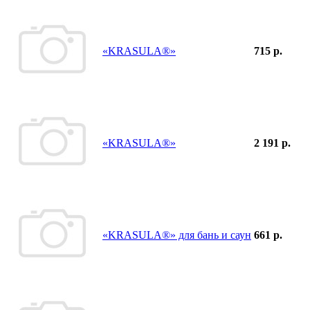
«KRASULA®»
715 р.
«KRASULA®»
2 191 р.
«KRASULA®» для бань и саун
661 р.