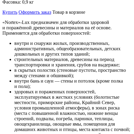
Фасовка:
0,9 кг
Купить
Оформить заказ
Товар в корзине
«Nortex»-Lux
предназначен для обработки здоровой
и поражённой древесины и материалов на её основе.
Применяется для обработки поверхностей:
внутри и снаружи жилых, производственных,
административных, общеобразовательных, детских
дошкольных и других типов зданий;
строительных материалов, древесины на период
транспортировки и хранения, срубов на выдержке;
в скрытых полостях (стеновые пустоты, пространство
между стенами и обшивкой);
внутри бань и саун — стены и потолок (кроме полка
и пола);
здоровых и пораженных поверхностей,
эксплуатируемых в жестких условиях (болотистые
местности, приморские районы, Крайний Север,
условия промышленной атмосферы), в зонах риска
(места с повышенной влажностью, нижние венцы
строений, подвалы, погреба, парники, теплицы,
овощехранилища, овощные ямы, помещения для
домашних животных и птицы, места контакта с почвой;