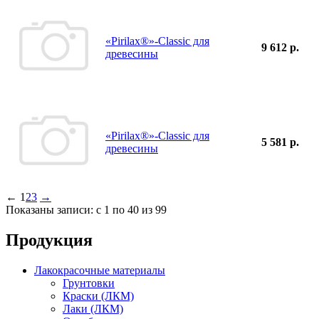
«Pirilax®»-Classic для
9 612 р.
древесины
«Pirilax®»-Classic для
5 581 р.
древесины
←
1
2
3
→
Показаны записи: с 1 по 40 из 99
Продукция
Лакокрасочные материалы
Грунтовки
Краски (ЛКМ)
Лаки (ЛКМ)