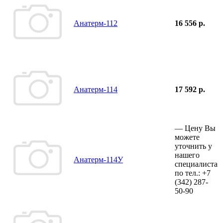
Анатерм-112
16 556 р.
Анатерм-114
17 592 р.
—
Цену Вы
можете
уточнить у
нашего
Анатерм-114У
специалиста
по тел.:
+7
(342)
287-
50-90