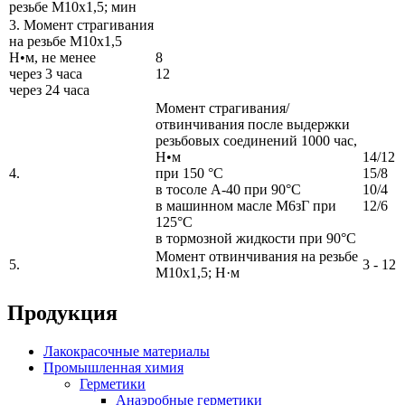
резьбе М10х1,5; мин
3. Момент страгивания
на резьбе М10х1,5
Н•м, не менее
8
через 3 часа
12
через 24 часа
Момент страгивания/
отвинчивания после выдержки
резьбовых соединений 1000 час,
Н•м
14/12
4.
при 150 °С
15/8
в тосоле А-40 при 90°С
10/4
в машинном масле М6зГ при
12/6
125°С
в тормозной жидкости при 90°С
Момент отвинчивания на резьбе
5.
3 - 12
М10х1,5; Н·м
Продукция
Лакокрасочные материалы
Промышленная химия
Герметики
Анаэробные герметики