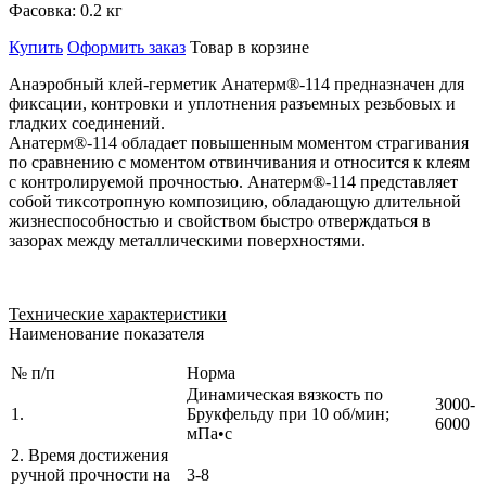
Фасовка:
0.2 кг
Купить
Оформить заказ
Товар в корзине
Анаэробный клей-герметик Анатерм®-114 предназначен для
фиксации, контровки и уплотнения разъемных резьбовых и
гладких соединений.
Анатерм®-114 обладает повышенным моментом страгивания
по сравнению с моментом отвинчивания и относится к клеям
с контролируемой прочностью. Анатерм®-114 представляет
собой тиксотропную композицию, обладающую длительной
жизнеспособностью и свойством быстро отверждаться в
зазорах между металлическими поверхностями.
Технические характеристики
Наименование показателя
№ п/п
Норма
Динамическая вязкость по
3000-
1.
Брукфельду при 10 об/мин;
6000
мПа•с
2. Время достижения
ручной прочности на
3-8