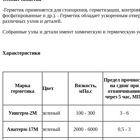
-
Герметик применяется для стопорения, герметизации, контро
фосфатированные и др.). - Герметик обладает ускоренным отве
различных узлов и деталей.
Собранные узлы и детали имеют химическую и термическую уст
Характеристики
Предел прочнос
Марка
Вязкость,
на сдвиг при
Цвет
герметика
мПа.с
отвинчивани
через 5 час, М
Унигерм-2М
зеленый
100 - 300
3 - 6
Анатерм-17М
зеленый
2000 - 6000
0,5 - 3