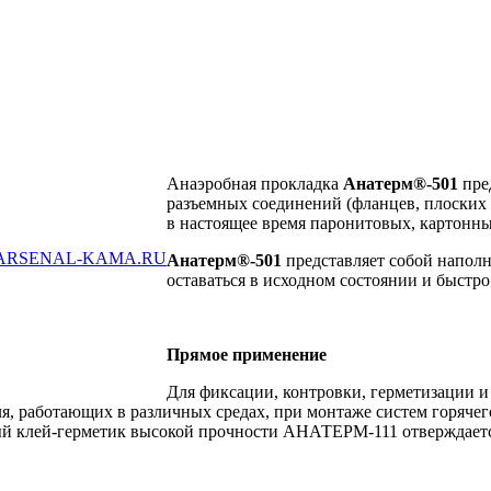
Анаэробная прокладка
Анатерм®-501
пре
разъемных соединений (фланцев, плоских
в настоящее время паронитовых, картонны
ARSENAL-KAMA.RU
Анатерм®-501
представляет собой напол
оставаться в исходном состоянии и быстр
Прямое применение
Для фиксации, контровки, герметизации и
я, работающих в различных средах, при монтаже систем горячег
й клей-герметик высокой прочности АНАТЕРМ-111 отверждается