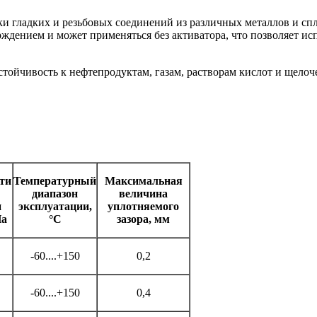
вки гладких и резьбовых соединений из различных металлов и с
рждением и может применяться без активатора, что позволяет ис
ойчивость к нефтепродуктам, газам, растворам кислот и щелоч
ти
Температурный
Максимальная
диапазон
величина
и
эксплуатации,
уплотняемого
Па
°С
зазора, мм
-60....+150
0,2
-60....+150
0,4