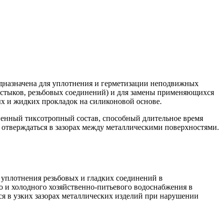
дназначена для уплотнения и герметизации неподвижных
 стыков, резьбовых соединений) и для замены применяющихся
х и жидких прокладок на силиконовой основе.
ненный тиксотропный состав, способный длительное время
о отверждаться в зазорах между металлическими поверхностями.
 уплотнения резьбовых и гладких соединений в
о и холодного хозяйственно-питьевого водоснабжения в
 в узких зазорах металлических изделий при нарушении