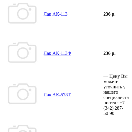
Лак АК-113
236 р.
Лак АК-113Ф
236 р.
—
Цену Вы
можете
уточнить у
нашего
Лак АК-578Т
специалиста
по тел.:
+7
(342)
287-
50-90