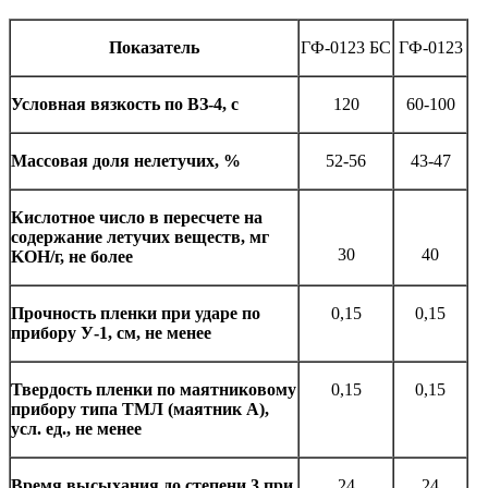
Показатель
ГФ-0123 БС
ГФ-0123
Условная вязкость по ВЗ-4, с
120
60-100
Массовая доля нелетучих, %
52-56
43-47
Кислотное число в пересчете на
содержание летучих веществ, мг
30
40
KOH/г, не более
Прочность пленки при ударе по
0,15
0,15
прибору У-1, см, не менее
Твердость пленки по маятниковому
0,15
0,15
прибору типа ТМЛ (маятник А),
усл. ед., не менее
Время высыхания до степени 3 при
24
24