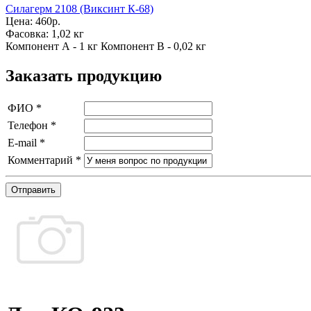
Силагерм 2108 (Виксинт К-68)
Цена:
460р.
Фасовка:
1,02 кг
Компонент А - 1 кг Компонент В - 0,02 кг
Заказать продукцию
ФИО
*
Телефон
*
E-mail
*
Комментарий
*
Отправить