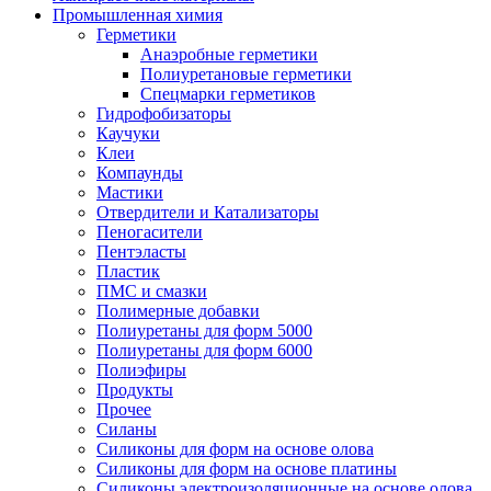
Промышленная химия
Герметики
Анаэробные герметики
Полиуретановые герметики
Спецмарки герметиков
Гидрофобизаторы
Каучуки
Клеи
Компаунды
Мастики
Отвердители и Катализаторы
Пеногасители
Пентэласты
Пластик
ПМС и смазки
Полимерные добавки
Полиуретаны для форм 5000
Полиуретаны для форм 6000
Полиэфиры
Продукты
Прочее
Силаны
Силиконы для форм на основе олова
Силиконы для форм на основе платины
Силиконы электроизоляционные на основе олова