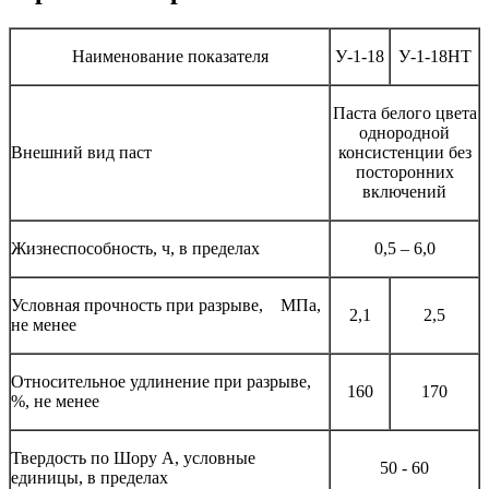
Наименование показателя
У-1-18
У-1-18НТ
Паста белого цвета
однородной
Внешний вид паст
консистенции без
посторонних
включений
Жизнеспособность, ч, в пределах
0,5 – 6,0
Условная прочность при разрыве, МПа,
2,1
2,5
не менее
Относительное удлинение при разрыве,
160
170
%, не менее
Твердость по Шору А, условные
50 - 60
единицы, в пределах