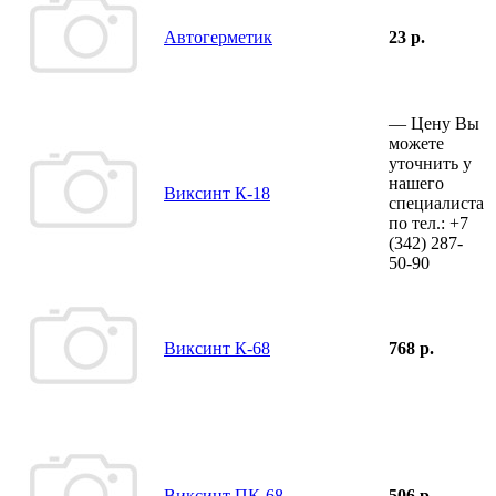
Автогерметик
23 р.
—
Цену Вы
можете
уточнить у
нашего
Виксинт К-18
специалиста
по тел.:
+7
(342)
287-
50-90
Виксинт К-68
768 р.
Виксинт ПК-68
506 р.