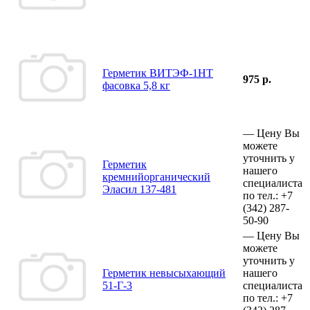
Герметик ВИТЭФ-1НТ
975 р.
фасовка 5,8 кг
—
Цену Вы
можете
уточнить у
Герметик
нашего
кремнийорганический
специалиста
Эласил 137-481
по тел.:
+7
(342)
287-
50-90
—
Цену Вы
можете
уточнить у
Герметик невысыхающий
нашего
51-Г-3
специалиста
по тел.:
+7