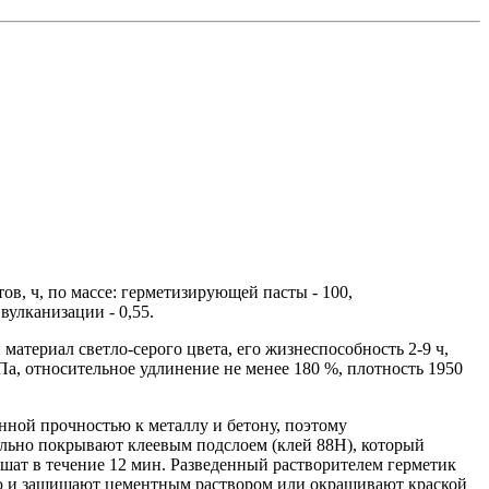
ов, ч, по массе: герметизирующей пасты - 100,
вулканизации - 0,55.
атериал светло-серого цвета, его жизнеспособность 2-9 ч,
Па, относительное удлинение не менее 180 %, плотность 1950
нной прочностью к металлу и бетону, поэтому
льно покрывают клеевым подслоем (клей 88Н), который
ушат в течение 12 мин. Разведенный растворителем герметик
ю и защищают цементным раствором или окрашивают краской