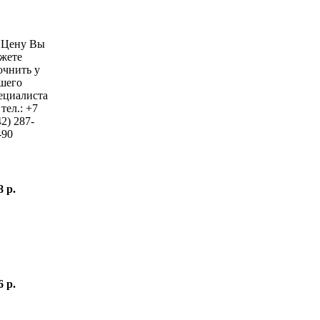
—
Цену Вы
жете
очнить у
шего
ециалиста
 тел.:
+7
42)
287-
-90
8 р.
6 р.