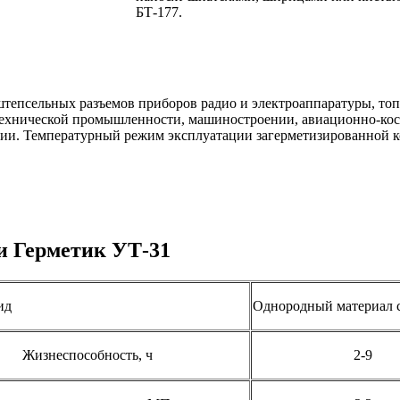
БТ-177.
штепсельных разъемов приборов радио и электроаппаратуры, то
отехнической промышленности, машиностроении, авиационно-ко
ии. Температурный режим эксплуатации загерметизированной ко
и Герметик УТ-31
ид
Однородный материал с
Жизнеспособность, ч
2-9