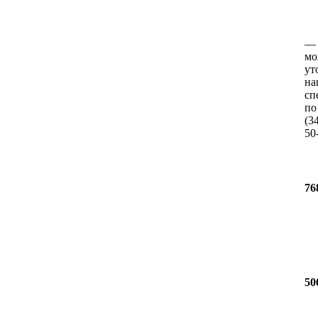
мо
ут
на
сп
по
(3
50
76
50