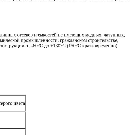
пливных отсеков и емкостей не имеющих медных, латунных,
смической промышленности, гражданском строительстве,
нструкции от -60?С до +130?С (150?С кратковременно).
ерого цвета