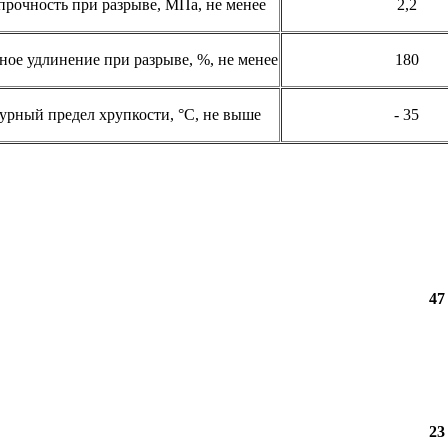
прочность при разрыве, МПа, не менее
2,2
ое удлинение при разрыве, %, не менее
180
урный предел хрупкости, °С, не выше
- 35
47
23