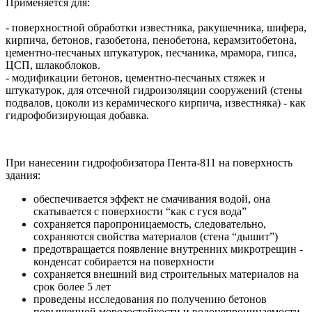
Применяется для:
- поверхностной обработки известняка, ракушечника, шифера,
кирпича, бетонов, газобетона, пенобетона, керамзитобетона,
цементно-песчаных штукатурок, песчаника, мрамора, гипса,
ЦСП, шлакоблоков.
- модификации бетонов, цементно-песчаных стяжек и
штукатурок, для отсечной гидроизоляции сооружений (стены
подвалов, цоколи из керамического кирпича, известняка) - как
гидрофобизирующая добавка.
При нанесении гидрофобизатора Пента-811 на поверхность
здания:
обеспечивается эффект не смачивания водой, она
скатывается с поверхности “как с гуся вода”
сохраняется паропроницаемость, следовательно,
сохраняются свойства материалов (стена “дышит”)
предотвращается появление внутренних микротрещин -
конденсат собирается на поверхности
сохраняется внешний вид строительных материалов на
срок более 5 лет
проведены исследования по получению бетонов
повышенной морозостойкости и водонепроницаемости