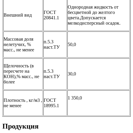
Однородная жидкость от
ГОСТ
бесцветной до желтого
Внешний вид
20841.1
цвета.Допускается
мелкодисперсный осадок.
Массовая доля
п.5.3
нелетучих, %
50,0
наст.ТУ
масс., не менее
Щелочность (в
пересчете на
п.5.3
30,0
КОН),% масс., не
наст.ТУ
более
1 350,0
Плотность , кг/м3 ,
ГОСТ
не менее
18995.1
Продукция