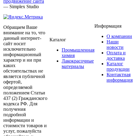
продвижение сайта
— Simplex Studio
Информация
Обращаем Ваше
внимание на то, что
О компании
данный интернет-
Каталог
Наши
сайт носит
новости
исключительно
Промышленная
Оплата и
информационный
химия
доставка
характер и ни при
Лакокрасочные
Каталог
каких
материалы
продукции
обстоятельствах не
Контактная
является публичной
информация
офертой,
определяемой
положением Статьи
437 (2) Гражданского
кодекса РФ. Для
получения
подробной
информации и
стоимости товаров и
услуг, пожалуйста