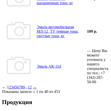
насыщенные тона, кг
Эмаль автомобильная
МЛ-12, ТУ темные тона,
109 р.
светлые тона, кг
—
Цену Вы
можете
уточнить у
нашего
Эмаль АК-114
специалиста
по тел.:
+7
(342)
287-
50-90
←
1
2
3
4
5
6
7
8
9
...
12
→
Показаны записи: с 1 по 40 из 453
Продукция