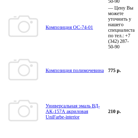
50-90
—
Цену Вы
можете
уточнить у
нашего
Композиция ОС-74-01
специалиста
по тел.:
+7
(342)
287-
50-90
Композиция полимочевина
775 р.
Универсальная эмаль ВД-
АК-157А акриловая
210 р.
UniFarbe-interior