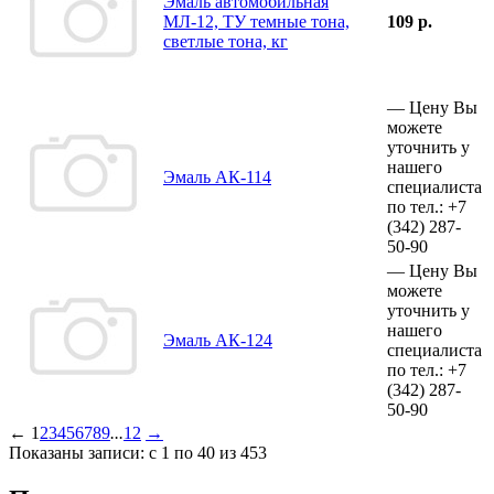
Эмаль автомобильная
МЛ-12, ТУ темные тона,
109 р.
светлые тона, кг
—
Цену Вы
можете
уточнить у
нашего
Эмаль АК-114
специалиста
по тел.:
+7
(342)
287-
50-90
—
Цену Вы
можете
уточнить у
нашего
Эмаль АК-124
специалиста
по тел.:
+7
(342)
287-
50-90
←
1
2
3
4
5
6
7
8
9
...
12
→
Показаны записи: с 1 по 40 из 453